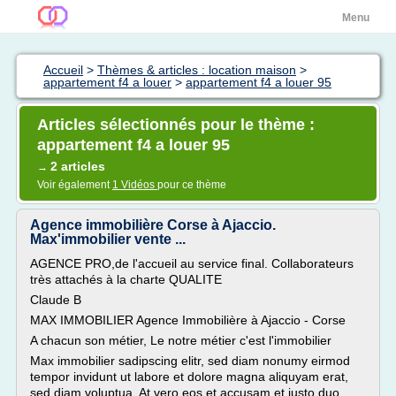
Menu
Accueil
>
Thèmes & articles : location maison
>
appartement f4 a louer
>
appartement f4 a louer 95
Articles sélectionnés pour le thème :
appartement f4 a louer 95
2 articles
→
Voir également
1 Vidéos
pour ce thème
Agence immobilière Corse à Ajaccio.
Max'immobilier vente ...
AGENCE PRO,de l'accueil au service final. Collaborateurs
très attachés à la charte QUALITE
Claude B
MAX IMMOBILIER Agence Immobilière à Ajaccio - Corse
A chacun son métier, Le notre métier c'est l'immobilier
Max immobilier sadipscing elitr, sed diam nonumy eirmod
tempor invidunt ut labore et dolore magna aliquyam erat,
sed diam voluptua. At vero eos et accusam et justo duo