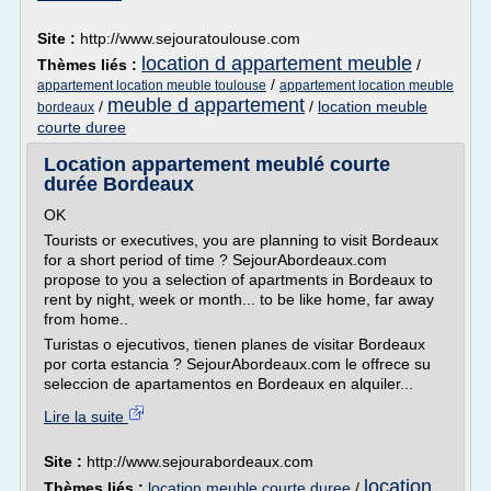
Site :
http://www.sejouratoulouse.com
location d appartement meuble
Thèmes liés :
/
/
appartement location meuble toulouse
appartement location meuble
meuble d appartement
/
/
location meuble
bordeaux
courte duree
Location appartement meublé courte
durée Bordeaux
OK
Tourists or executives, you are planning to visit Bordeaux
for a short period of time ? SejourAbordeaux.com
propose to you a selection of apartments in Bordeaux to
rent by night, week or month... to be like home, far away
from home..
Turistas o ejecutivos, tienen planes de visitar Bordeaux
por corta estancia ? SejourAbordeaux.com le offrece su
seleccion de apartamentos en Bordeaux en alquiler...
Lire la suite
Site :
http://www.sejourabordeaux.com
location
Thèmes liés :
location meuble courte duree
/