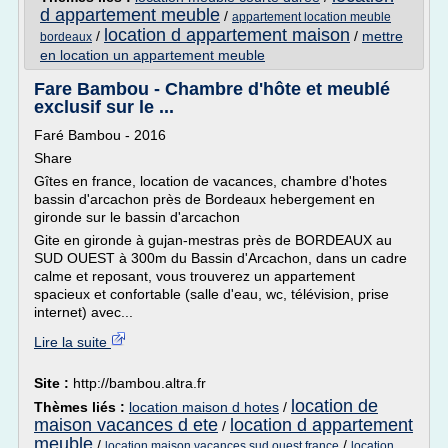
d appartement meuble
/
appartement location meuble
location d appartement maison
/
/
mettre
bordeaux
en location un appartement meuble
Fare Bambou - Chambre d'hôte et meublé
exclusif sur le ...
Faré Bambou - 2016
Share
Gîtes en france, location de vacances, chambre d'hotes
bassin d'arcachon près de Bordeaux hebergement en
gironde sur le bassin d'arcachon
Gite en gironde à gujan-mestras près de BORDEAUX au
SUD OUEST à 300m du Bassin d'Arcachon, dans un cadre
calme et reposant, vous trouverez un appartement
spacieux et confortable (salle d'eau, wc, télévision, prise
internet) avec...
Lire la suite
Site :
http://bambou.altra.fr
location de
Thèmes liés :
location maison d hotes
/
maison vacances d ete
location d appartement
/
meuble
/
/
location maison vacances sud ouest france
location