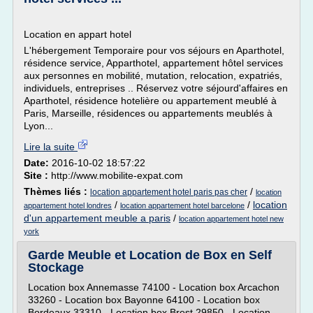
Location en appart hotel
L'hébergement Temporaire pour vos séjours en Aparthotel,
résidence service, Apparthotel, appartement hôtel services
aux personnes en mobilité, mutation, relocation, expatriés,
individuels, entreprises .. Réservez votre séjourd'affaires en
Aparthotel, résidence hotelière ou appartement meublé à
Paris, Marseille, résidences ou appartements meublés à
Lyon...
Lire la suite
Date:
2016-10-02 18:57:22
Site :
http://www.mobilite-expat.com
Thèmes liés :
/
location appartement hotel paris pas cher
location
/
/
location
appartement hotel londres
location appartement hotel barcelone
d'un appartement meuble a paris
/
location appartement hotel new
york
Garde Meuble et Location de Box en Self
Stockage
Location box Annemasse 74100 - Location box Arcachon
33260 - Location box Bayonne 64100 - Location box
Bordeaux 33310 - Location box Brest 29850 - Location