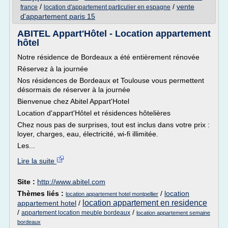
/
/
vente
france
location d'appartement particulier en espagne
d'appartement paris 15
ABITEL Appart'Hôtel - Location appartement
hôtel
Notre résidence de Bordeaux a été entièrement rénovée
Réservez à la journée
Nos résidences de Bordeaux et Toulouse vous permettent
désormais de réserver à la journée
Bienvenue chez Abitel Appart'Hotel
Location d'appart'Hôtel et résidences hôtelières
Chez nous pas de surprises, tout est inclus dans votre prix :
loyer, charges, eau, électricité, wi-fi illimitée.
Les...
Lire la suite
Site :
http://www.abitel.com
Thèmes liés :
/
location
location appartement hotel montpellier
location appartement en residence
appartement hotel
/
/
/
appartement location meuble bordeaux
location appartement semaine
bordeaux